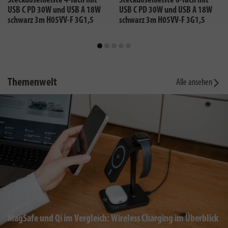
Steckdosenleiste 4-fach mit
Steckdosenleiste 6-fach mit
USB C PD 30W und USB A 18W
USB C PD 30W und USB A 18W
schwarz 3m H05VV-F 3G1,5
schwarz 3m H05VV-F 3G1,5
Themenwelt
Alle ansehen
MagSafe und Qi im Vergleich: Wireless Charging im Überblick