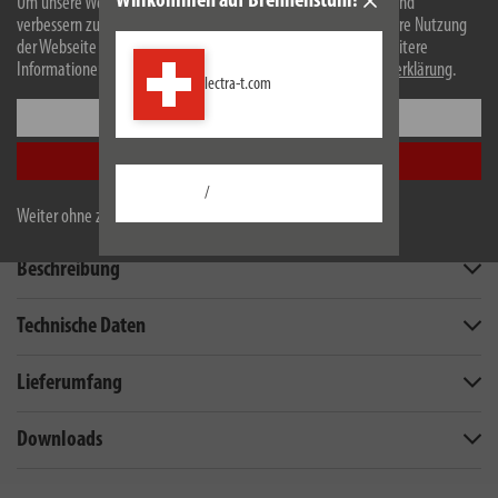
Willkommen auf Brennenstuhl!
Stabile, schlichte Kompaktleiste aus hochbruchfestem Spezial-
Um unsere Webseite für Sie optimal zu gestalten und fortlaufend
verbessern zu können, verwenden wir Cookies. Durch die weitere Nutzung
Kunststoff
der Webseite stimmen Sie der Verwendung von Cookies zu. Weitere
Informationen zu Cookies erhalten Sie in unserer
Datenschutzerklärung
.
lectra-t.com
Einstellungen
Alle akzeptieren
/
Weiter ohne zu akzeptieren
Beschreibung
Technische Daten
Lieferumfang
Downloads