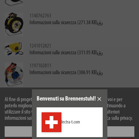
1140762763
Informazioni sulla sicurezza (271.38 KB)
1241012821
Informazioni sulla sicurezza (311.95 KB)
1197102811
Informazioni sulla sicurezza (306.91 KB)
1093202
Benvenuti su Brennenstuhl!
Al fine di progettare il nostro sito web in modo ottimale per voi e per
Informazioni sulla sicurezza (274.52 KB)
poterlo migliorare continuamente, utilizziamo i cookies. Continuando a
utilizzare il sito web, accetti il nostro utilizzo dei cookie. Per ulteriori
informazioni sui cookie, si prega di consultare la nostra politica sulla privacy.
lectra-t.com
1093652
Informazioni sulla sicurezza (272.00 KB)
Configurare