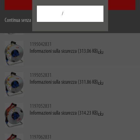
Accetta tutti
1195022831
/
Informazioni sulla sicurezza (307.44 KB)
Continua senza accettare
1195042831
Informazioni sulla sicurezza (313.06 KB)
1195052831
Informazioni sulla sicurezza (311.86 KB)
1197052831
Informazioni sulla sicurezza (314.23 KB)
1197062831