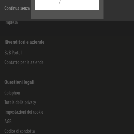
Informazioni
/
Continua senza accettare
Service
Impresa
Rivenditori e aziende
B2B Portal
Contatto per le aziende
Questioni legali
Colophon
Tutela della privacy
Impostazioni dei cookie
AGB
Codice di condotta