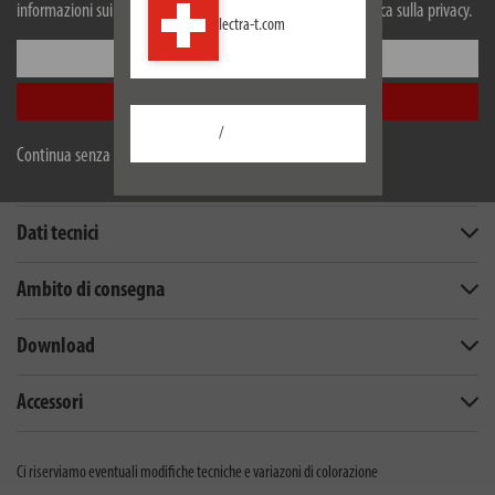
3 magneti, 2 occhielli di sospensione e 1 gancio
informazioni sui cookie, si prega di consultare la nostra politica sulla privacy.
lectra-t.com
Configurare
Accetta tutti
/
Continua senza accettare
Descrizione
Dati tecnici
Ambito di consegna
Download
Accessori
Ci riserviamo eventuali modifiche tecniche e variazoni di colorazione