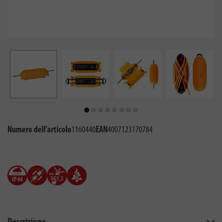
Numero dell'articolo
1160440
EAN
4007123170784