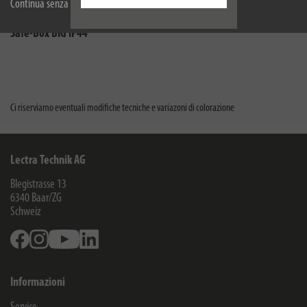
Continua senza accettare
1160440
Safe-Box BIG IP44
Ci riserviamo eventuali modifiche tecniche e variazoni di colorazione
Lectra Technik AG
Blegistrasse 13
6340
Baar/ZG
Schweiz
Facebook
Instagram
Youtube
Linkedin
Informazioni