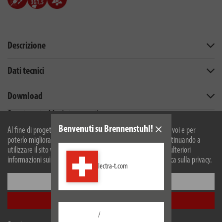
Descrizione
Dati tecnici
Download
Questo potrebbe interessarti
Benvenuti su Brennenstuhl!
Al fine di progettare il nostro sito web in modo ottimale per voi e per
poterlo migliorare continuamente, utilizziamo i cookies. Continuando a
utilizzare il sito web, accetti il nostro utilizzo dei cookie. Per ulteriori
informazioni sui cookie, si prega di consultare la nostra politica sulla privacy.
lectra-t.com
Configurare
Accetta tutti
/