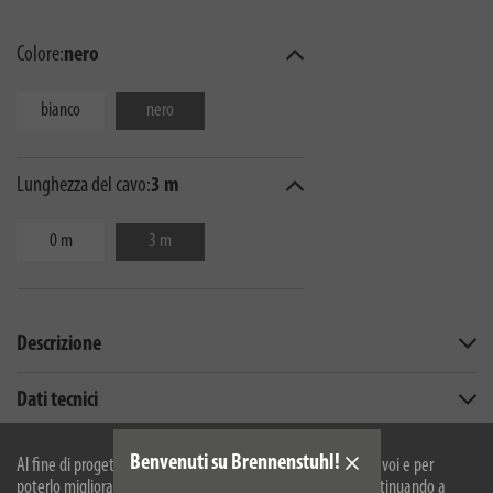
Colore:
nero
bianco
nero
Lunghezza del cavo:
3 m
0 m
3 m
Descrizione
Dati tecnici
Download
Benvenuti su Brennenstuhl!
Al fine di progettare il nostro sito web in modo ottimale per voi e per
poterlo migliorare continuamente, utilizziamo i cookies. Continuando a