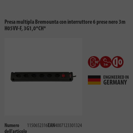
Presa multipla Bremounta con interruttore 6 prese nero 3m
H05VV-F, 3G1,0*CH*
Numero
1150652316
EAN
4007123301324
dell'articolo