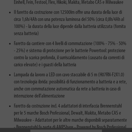
Einhell, Fein, Festool, Flex, Hikoki, Makita, Metabo CAS e Milwaukee
Il faretto da costruzione con 12500lm offre una durata della luce di
circa 1,6h/4Ah con una potenza luminosa del 50% (circa 0,8h/4Ah al
100%) - la durata della luce dipende dalla batteria utilizzata (fornita
senza batteria)
Faretto da cantiere con 4 livelli di commutazione (100% - 75% - 50%
- 25%) e sistema di protezione per le batterie Powertool: protezione
contro la scarica profonda, il surriscaldamento (causato da correnti di
carico elevate) e i guasti della batteria
Lampada da lavoro a LED con cavo staccabile di 5 m (H07RN-F2X1.0)
con tecnologia ibrida: possibilità di funzionamento a batteria e a rete,
anche con commutazione automatica da rete a batteria in caso di
interruzione dell'alimentazione
Faretto da costruzione incl. 4 adattatori di interfaccia Brennenstuhl
per le 5 marche Bosch Professional, Dewalt, Makita, Metabo CAS e
Milwaukee - Adattatori per le altre marche disponibili separatamente
- Brennenstuhl fa parte di AMPShare - Powered by Bosch Professional