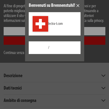
Benvenuti su Brennenstuhl!
Al fine di progettare il nostro sito web in modo ottimale per voi e per
poterlo migliorare continuamente, utilizziamo i cookies. Continuando a
utilizzare il sito web, accetti il nostro utilizzo dei cookie. Per ulteriori
informazioni sui cookie, si prega di consultare la nostra politica sulla privacy.
lectra-t.com
Configurare
Accetta tutti
/
Continua senza accettare
Scheda tecnica EU
Descrizione
Dati tecnici
Ambito di consegna