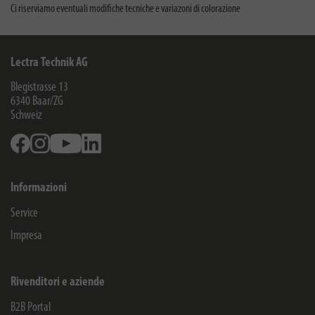
Ci riserviamo eventuali modifiche tecniche e variazoni di colorazione
Lectra Technik AG
Blegistrasse 13
6340
Baar/ZG
Schweiz
Facebook
Instagram
Youtube
Linkedin
Informazioni
Service
Impresa
Rivenditori e aziende
B2B Portal