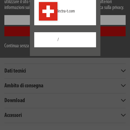
utilizzare il sito web, accetti il nostro utilizzo dei cookie. Per ulteriori
informazioni sui cookie, si prega di consultare la nostra politica sulla privacy.
lectra-t.com
Configurare
Accetta tutti
/
Continua senza accettare
Descrizione
Dati tecnici
Ambito di consegna
Download
Accessori