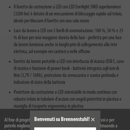
Il faretto da costruzione a LED con LED Everlight SMD superluminosi
(3200 lm) è dotato di un meccanismo di bloccaggio rapido sul telaio,
ideale per bloccare il faretto con una sola mano
Luce da lavoro a LED con 3 livelli di commutazione: 100 %, 50 % e 25
% di luce per una maggiore durata della luce - perfetta per una luce
da lavoro luminosa anche in luoghi privi di collegamento alla rete
elettrica, ad esempio nei cantieri o nelle officine
Faretto da lavoro portatile a LED con interfaccia di ricarica USB C, cavo
di ricarica e funzione di power bank - batteria integrata agli ioni di
litio (3,7V / 10Ah), protezione da sovraccarico e scarica profonda e
indicatore di stato della batteria
Proiettore da costruzione a LED orientabile in modo continuo con
robusto telaio in tubolare d'acciaio con angoli protettivi in plastica e
maniglia di trasporto ergonomica in plastica
Faretto LED ricaricabile mobile con una durata della luce di: 3h
Benvenuti su Brennenstuhl!
Al fine di progettare il nostro sito web in modo ottimale per voi e per
(100%), 6h (50%), 12h (25%) - incluso cavo di ricarica da 1m
poterlo migliorare continuamente, utilizziamo i cookies. Continuando a