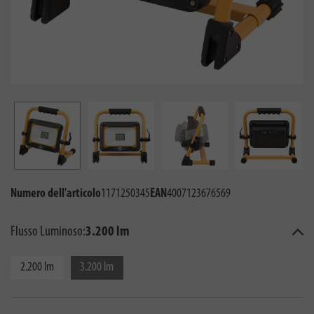
Numero dell'articolo
1171250345
EAN
4007123676569
Flusso Luminoso:
3.200 lm
2.200 lm
3.200 lm