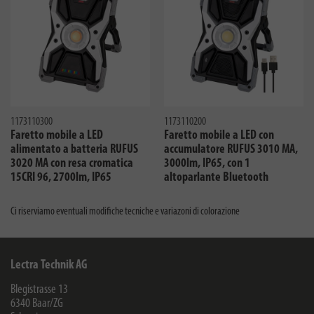
1173110300
1173110200
Faretto mobile a LED
Faretto mobile a LED con
alimentato a batteria RUFUS
accumulatore RUFUS 3010 MA,
3020 MA con resa cromatica
3000lm, IP65, con 1
15CRI 96, 2700lm, IP65
altoparlante Bluetooth
Ci riserviamo eventuali modifiche tecniche e variazoni di colorazione
Lectra Technik AG
Blegistrasse 13
6340
Baar/ZG