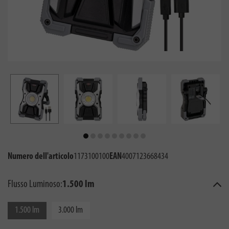
Numero dell'articolo
1173100100
EAN
4007123668434
Flusso Luminoso:
1.500 lm
1.500 lm
3.000 lm