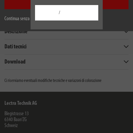
Accetta tutti
Scheda tecnica EU
/
Continua senza accettare
Descrizione
Dati tecnici
Download
Ci riserviamo eventuali modifiche tecniche e variazoni di colorazione
Lectra Technik AG
Blegistrasse 13
6340
Baar/ZG
Schweiz