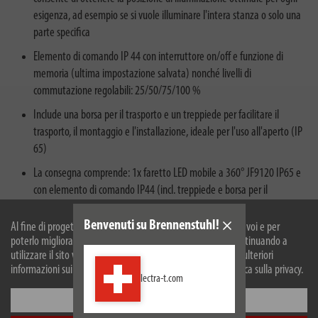
esigenza, ad esempio se si vuole illuminare l'intera stanza o solo una
parte specifica
Elemento di comando IP 44 con interruttore on/off e funzione di
memoria (ultima impostazione salvata) nonché livelli di
commutazione regolabili: 25/50/75/100 %
Include una borsa per il trasporto e un treppiede per facilitare il
trasporto, il montaggio e l'installazione, ideale per l'uso all'aperto (IP
65)
La consegna comprende: 1x faretto LED mobile a 360° JF9120 IP65 e
con elemento di comando IP44 (incl. treppiede e borsa per il
trasporto) - nella migliore qualità di brennenstuhl®
Benvenuti su Brennenstuhl!
Al fine di progettare il nostro sito web in modo ottimale per voi e per
poterlo migliorare continuamente, utilizziamo i cookies. Continuando a
utilizzare il sito web, accetti il nostro utilizzo dei cookie. Per ulteriori
informazioni sui cookie, si prega di consultare la nostra politica sulla privacy.
lectra-t.com
Configurare