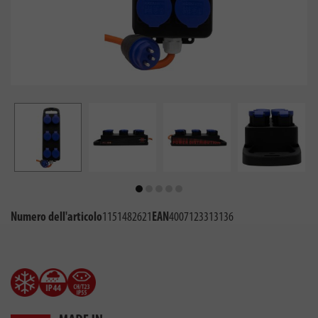
Numero dell'articolo
1151482621
EAN
4007123313136