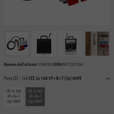
Numero dell'articolo
1154892810
EAN
4007123312061
Presa CEE - 16A:
CEE 2x 16A 3P+N+T (5p) 400V
CEE 1x 16A
CEE 2x 16A
3P+N+T
3P+N+T
(5p) 400V
(5p) 400V