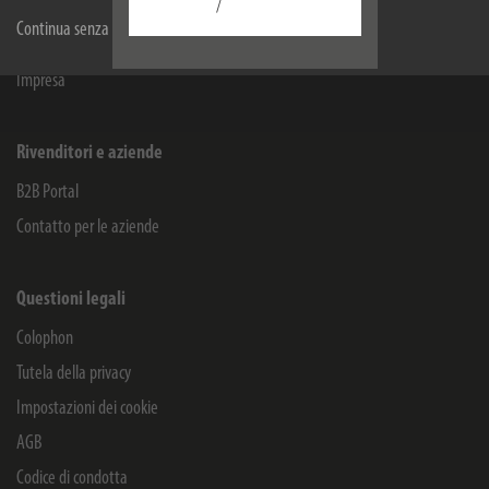
Informazioni
/
Continua senza accettare
Service
Impresa
Rivenditori e aziende
B2B Portal
Contatto per le aziende
Questioni legali
Colophon
Tutela della privacy
Impostazioni dei cookie
AGB
Codice di condotta