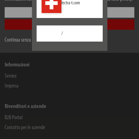
lectra-t.com
Lectra Technik AG
Configurare
Blegistrasse 13
Accetta tutti
6340
Baar/ZG
Schweiz
/
Continua senza accettare
Facebook
Instagram
Youtube
Linkedin
Informazioni
Service
Impresa
Rivenditori e aziende
B2B Portal
Contatto per le aziende