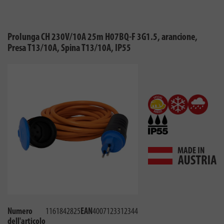
Prolunga CH 230V/10A 25m H07BQ-F 3G1.5, arancione,
Presa T13/10A, Spina T13/10A, IP55
Numero
1161842825
EAN
4007123312344
dell'articolo