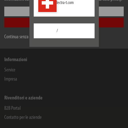
lectra-t.com
Lectra Technik AG
Configurare
Blegistrasse 13
Accetta tutti
6340
Baar/ZG
Schweiz
/
Continua senza accettare
Facebook
Instagram
Youtube
Linkedin
Informazioni
Service
Impresa
Rivenditori e aziende
B2B Portal
Contatto per le aziende