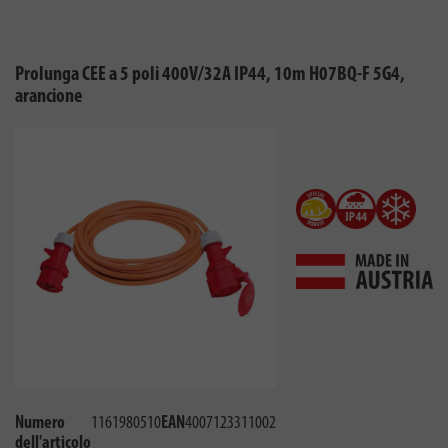
Prolunga CEE a 5 poli 400V/32A IP44, 10m H07BQ-F 5G4,
arancione
Numero
1161980510
EAN
4007123311002
dell'articolo