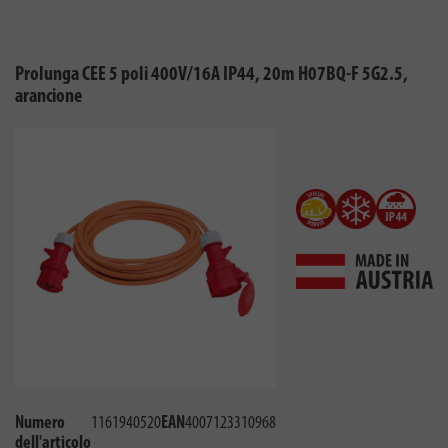
Prolunga CEE 5 poli 400V/16A IP44, 20m H07BQ-F 5G2.5,
arancione
Numero
1161940520
EAN
4007123310968
dell'articolo