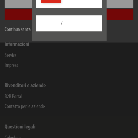
Blegistrasse 13
Configurare
6340
Baar/ZG
Schweiz
Accetta tutti
Facebook
Instagram
Youtube
Linkedin
/
Continua senza accettare
Informazioni
Service
Impresa
Rivenditori e aziende
B2B Portal
Contatto per le aziende
Questioni legali