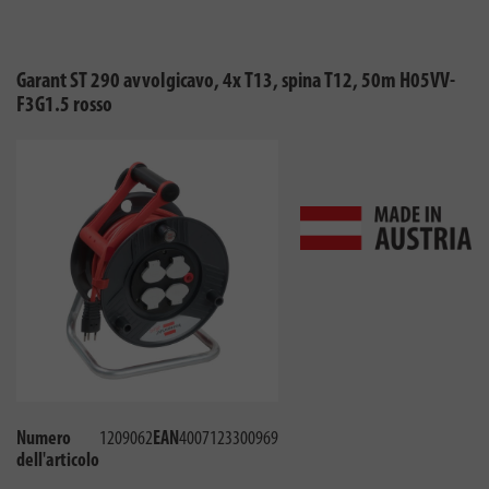
Garant ST 290 avvolgicavo, 4x T13, spina T12, 50m H05VV-
F3G1.5 rosso
Numero
1209062
EAN
4007123300969
dell'articolo