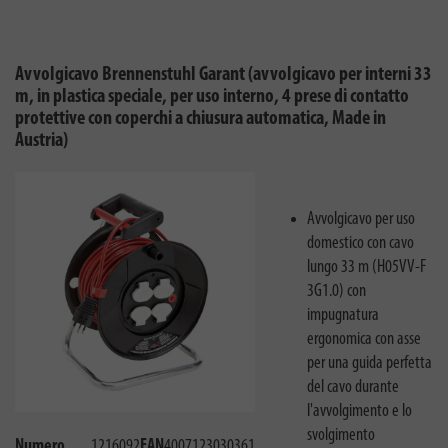
Avvolgicavo Brennenstuhl Garant (avvolgicavo per interni 33
m, in plastica speciale, per uso interno, 4 prese di contatto
protettive con coperchi a chiusura automatica, Made in
Austria)
Avvolgicavo per uso
domestico con cavo
lungo 33 m (H05VV-F
3G1.0) con
impugnatura
ergonomica con asse
per una guida perfetta
del cavo durante
l'avvolgimento e lo
svolgimento
Numero
1216092
EAN
4007123030361