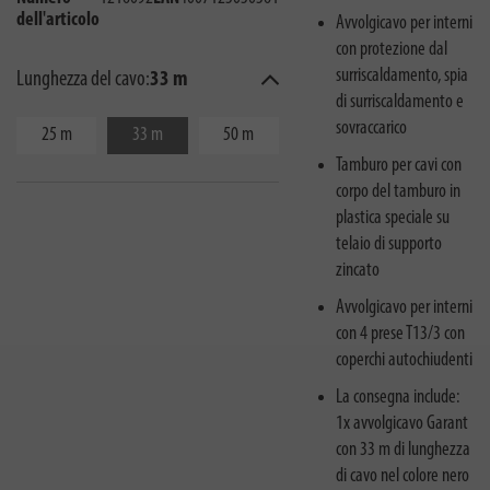
dell'articolo
Avvolgicavo per interni
con protezione dal
surriscaldamento, spia
Lunghezza del cavo:
33 m
di surriscaldamento e
sovraccarico
25 m
33 m
50 m
Tamburo per cavi con
corpo del tamburo in
plastica speciale su
telaio di supporto
zincato
Avvolgicavo per interni
con 4 prese T13/3 con
coperchi autochiudenti
La consegna include:
1x avvolgicavo Garant
con 33 m di lunghezza
di cavo nel colore nero