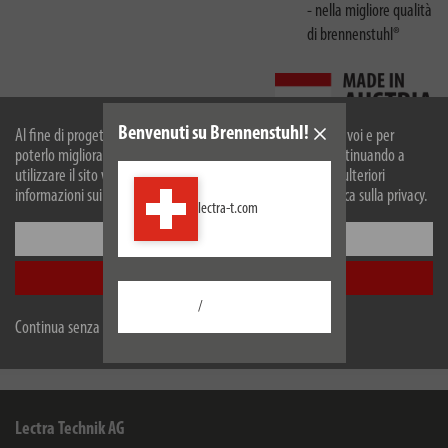
- nella migliore qualità
di brennenstuhl®
Benvenuti su Brennenstuhl!
Al fine di progettare il nostro sito web in modo ottimale per voi e per
poterlo migliorare continuamente, utilizziamo i cookies. Continuando a
utilizzare il sito web, accetti il nostro utilizzo dei cookie. Per ulteriori
Descrizione
informazioni sui cookie, si prega di consultare la nostra politica sulla privacy.
lectra-t.com
Dati tecnici
Configurare
Accetta tutti
Download
/
Continua senza accettare
Ci riserviamo eventuali modifiche tecniche e variazoni di colorazione
Lectra Technik AG