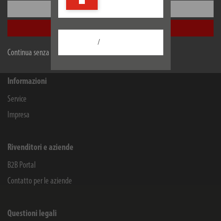
Configurare
Blegistrasse 13
6340
Baar/ZG
Accetta tutti
Schweiz
/
Facebook
Instagram
Youtube
Linkedin
Continua senza accettare
Informazioni
Service
Impresa
Rivenditori e aziende
B2B Portal
Contatto per le aziende
Questioni legali