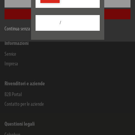
Blegistrasse 13
Configurare
6340
Baar/ZG
Schweiz
Accetta tutti
Facebook
Instagram
Youtube
Linkedin
/
Continua senza accettare
Informazioni
Service
Impresa
Rivenditori e aziende
B2B Portal
Contatto per le aziende
Questioni legali