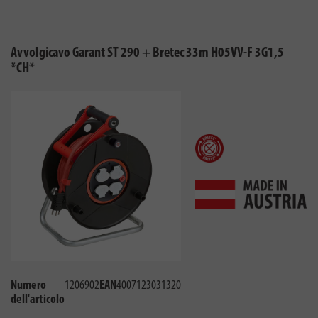
Avvolgicavo Garant ST 290 + Bretec 33m H05VV-F 3G1,5
*CH*
Numero
1206902
EAN
4007123031320
dell'articolo