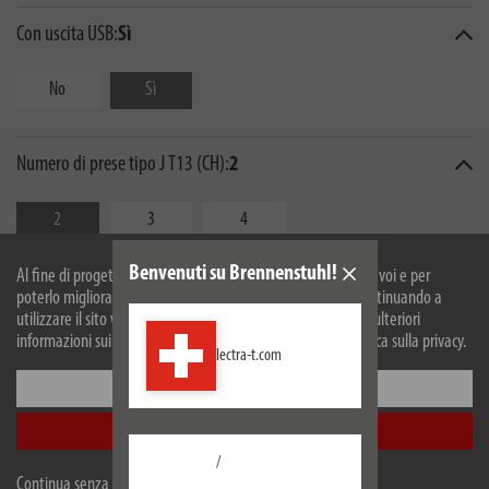
Con uscita USB:
Sì
No
Sì
Numero di prese tipo J T13 (CH):
2
2
3
4
Benvenuti su Brennenstuhl!
Al fine di progettare il nostro sito web in modo ottimale per voi e per
poterlo migliorare continuamente, utilizziamo i cookies. Continuando a
utilizzare il sito web, accetti il nostro utilizzo dei cookie. Per ulteriori
informazioni sui cookie, si prega di consultare la nostra politica sulla privacy.
lectra-t.com
Configurare
Accetta tutti
Descrizione
/
Continua senza accettare