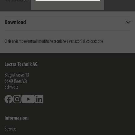
Dati tecnici
Download
Ci riserviamo eventuali modifiche tecniche e variazoni di colorazione
Lectra Technik AG
Blegistrasse 13
6340
Baar/ZG
Schweiz
Facebook
Instagram
Youtube
Linkedin
Informazioni
Service