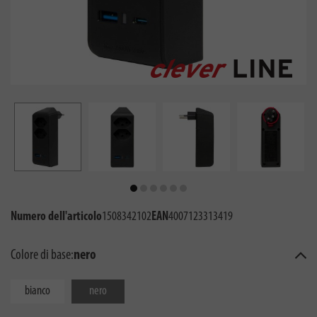
Numero dell'articolo
1508342102
EAN
4007123313419
Colore di base:
nero
bianco
nero