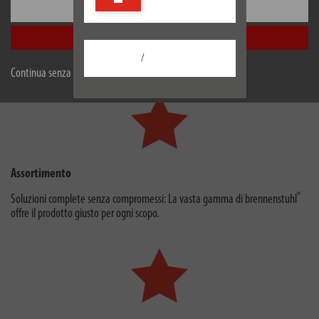
Configurare
Servizio
Accetta tutti
Engagement senza se e senza ma: il nostro servizio è sempre veloce e
/
affidabile für voi lì, o si può trovare il giusto Lösung online.
Continua senza accettare
Assortimento
®
Soluzioni complete senza compromessi: La vasta gamma di brennenstuhl
offre il prodotto giusto per ogni scopo.