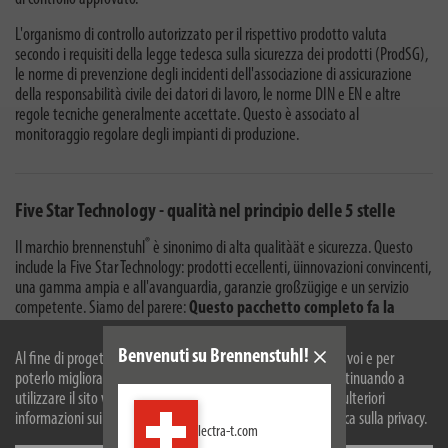
L'organismo di controllo autorizzato per il rispettivo prodotto valuta
secondo i requisiti della legge tedesca sulla sicurezza dei prodotti (ProdSG),
le norme di prevenzione degli incidenti dell'associazione di assicurazione
della responsabilità civile dei datori di lavoro, le norme DIN e EN e altre
regole tecniche generalmente accettate. Questo è associato al
monitoraggio regolare degli impianti di produzione.
Five Star Technology - qualità nel principio delle 5 stelle
®
Il marchio brennenstuhl
è sinonimo di alta qualitàät e sicurezza. Questo
include la Five Star Technology: prodotti eccellenti, üinnovazioni convincenti,
una gamma ampia e all'avanguardia, garanzie großzügige e un servizio
competente. Siamo del parere:
Questo pacchetto completo fa la
differenza decisiva
.
Benvenuti su Brennenstuhl!
Al fine di progettare il nostro sito web in modo ottimale per voi e per
poterlo migliorare continuamente, utilizziamo i cookies. Continuando a
utilizzare il sito web, accetti il nostro utilizzo dei cookie. Per ulteriori
informazioni sui cookie, si prega di consultare la nostra politica sulla privacy.
lectra-t.com