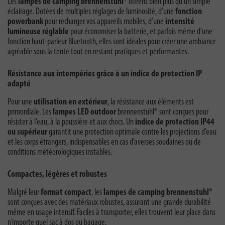
Les
lampes de camping brennenstuhl®
offrent bien plus qu’un simple
éclairage. Dotées de multiples réglages de luminosité, d’une
fonction
powerbank
pour recharger vos appareils mobiles, d’une
intensité
lumineuse réglable
pour économiser la batterie, et parfois même d’une
fonction haut-parleur Bluetooth, elles sont idéales pour créer une ambiance
agréable sous la tente tout en restant pratiques et performantes.
Résistance aux intempéries grâce à un indice de protection IP
adapté
Pour une
utilisation en extérieur
, la résistance aux éléments est
primordiale. Les
lampes LED outdoor
brennenstuhl® sont conçues pour
résister à l’eau, à la poussière et aux chocs. Un
indice de protection IP44
ou supérieur
garantit une protection optimale contre les projections d’eau
et les corps étrangers, indispensables en cas d’averses soudaines ou de
conditions météorologiques instables.
Compactes, légères et robustes
Malgré leur
format compact
, les
lampes de camping brennenstuhl®
sont conçues avec des matériaux robustes, assurant une grande durabilité
même en usage intensif. Faciles à transporter, elles trouvent leur place dans
n’importe quel sac à dos ou bagage.