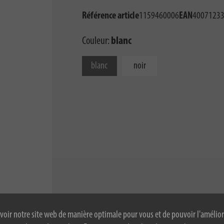
Référence article
1159460006
EAN
4007123
Couleur:
blanc
blanc
noir
voir notre site web de manière optimale pour vous et de pouvoir l'amélior