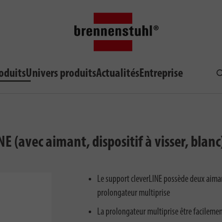
oduits
Univers produits
Actualités
Entreprise
R
 (avec aimant, dispositif à visser, blanc
Le support cleverLINE possède deux aimants
prolongateur multiprise
La prolongateur multiprise être facileme