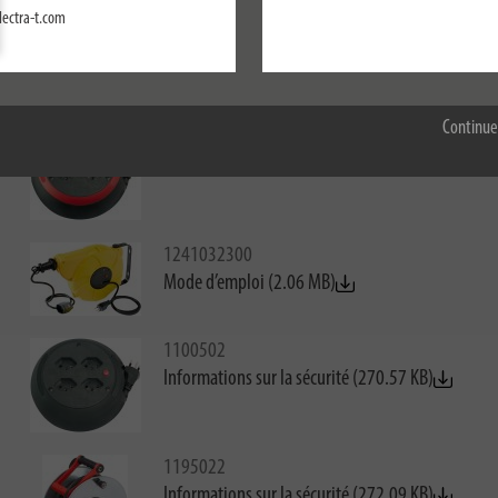
lectra-t.com
1100532
Configurer
Informations sur la sécurité (270.76 KB)
Accepter tout
Continue
1100542
Informations sur la sécurité (271.11 KB)
1241032300
Mode d’emploi (2.06 MB)
1100502
Informations sur la sécurité (270.57 KB)
1195022
Informations sur la sécurité (272.09 KB)