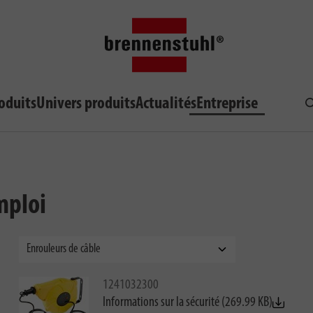
oduits
Univers produits
Actualités
Entreprise
R
mploi
1241032300
Informations sur la sécurité (269.99 KB)