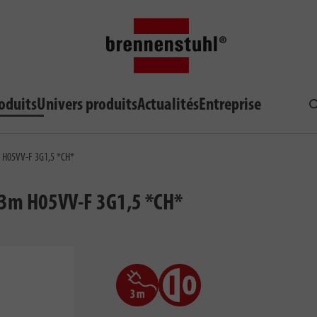
oduits
Univers produits
Actualités
Entreprise
R
m H05VV-F 3G1,5 *CH*
s 3m H05VV-F 3G1,5 *CH*