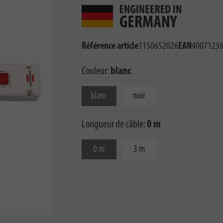
Référence article
1150652026
EAN
4007123
Couleur:
blanc
blanc
noir
Longueur de câble:
0 m
0 m
3 m