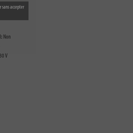
r sans accepter
ieur:
Non
l:
Non
0
30 V