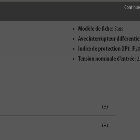
Continue
Pour une utilisation en extér
Fonction Main-Follow:
Non
Modèle de fiche:
Sans
Avec interrupteur différentie
Indice de protection (IP):
IP2
Tension nominale d'entrée:
2