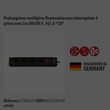
Prolongateur multipirse Bremounta avec interrupteur 4
prises nero 3m H05VV-F, 3G1,0 *CH*
Référence
1150652314
EAN
4007123301300
article