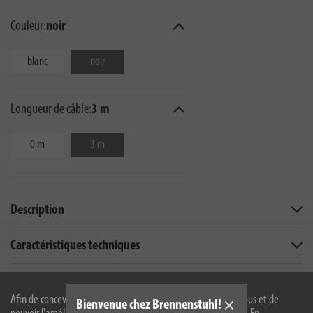
Couleur:
noir
blanc
noir
Longueur de câble:
3 m
0 m
3 m
Description
Caractéristiques techniques
Téléchargements
Afin de concevoir notre site web de manière optimale pour vous et de
Bienvenue chez Brennenstuhl!