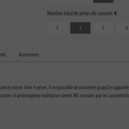
Nombre total de prises de courant:
4
3
4
5
6
ents
Accessoires
ant et mince. Avec 4 prises, il est possible de connecter jusqu'à 4 apparei
 En outre, le prolongateur multiprise cleverLINE convainc par les caractérist