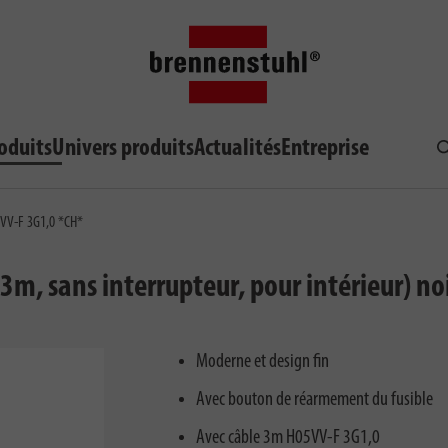
oduits
Univers produits
Actualités
Entreprise
R
05VV-F 3G1,0 *CH*
 3m, sans interrupteur, pour intérieur) no
Moderne et design fin
Avec bouton de réarmement du fusible
Avec câble 3m H05VV-F 3G1,0