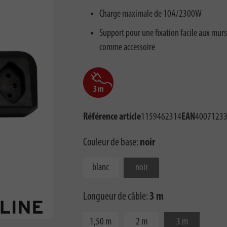
Charge maximale de 10A/2300W
Support pour une fixation facile aux murs
comme accessoire
Référence article
1159462314
EAN
4007123
Couleur de base:
noir
blanc
noir
Longueur de câble:
3 m
1,50 m
2 m
3 m