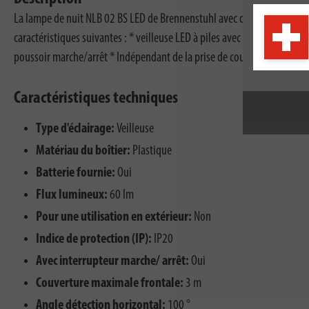
La lampe de nuit NLB 02 BS LED de Brennenstuhl avec détecteur de mouve
caractéristiques suivantes : * veilleuse LED à piles avec 2 LED * Déte
poussoir marche/arrêt * Indépendant de la prise de courant * 2 aimants e
Caractéristiques techniques
Type d'éclairage:
Veilleuse
Matériau du boîtier:
Plastique
Batterie fournie:
Oui
Flux lumineux:
60 lm
Pour une utilisation en extérieur:
Non
Indice de protection (IP):
IP20
Avec interrupteur marche/ arrêt:
Oui
Couverture maximale frontale:
3 m
Angle détection horizontal:
100 °