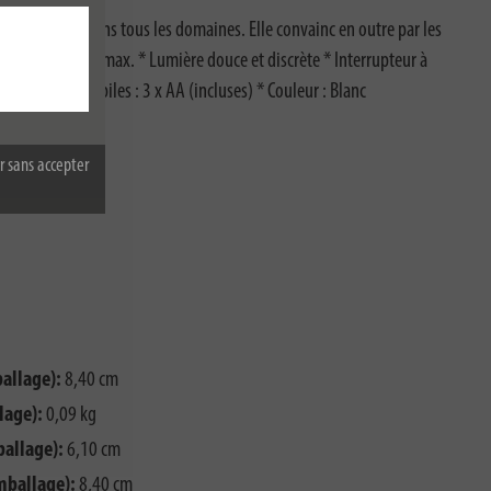
 sa sécurité dans tous les domaines. Elle convainc en outre par les
t portée de 3 m max. * Lumière douce et discrète * Interrupteur à
0 h * Type de piles : 3 x AA (incluses) * Couleur : Blanc
r sans accepter
LR6
allage):
8,40 cm
lage):
0,09 kg
ballage):
6,10 cm
mballage):
8,40 cm