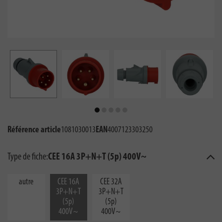
Référence article
1081030013
EAN
4007123303250
Type de fiche:
CEE 16A 3P+N+T (5p) 400V~
autre
CEE 16A
CEE 32A
3P+N+T
3P+N+T
(5p)
(5p)
400V~
400V~