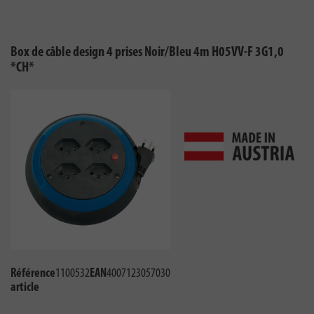
Box de câble design 4 prises Noir/Bleu 4m H05VV-F 3G1,0
*CH*
Référence
1100532
EAN
4007123057030
article