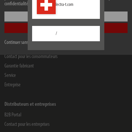
confidentialité.
lectra-t.com
Blegistrasse 13
6340
Baar/ZG
Configurer
Facebook
Instagram
Youtube
Linkedin
Accepter tout
/
Continuer sans accepter
Informations
Contact pour les consommateurs
Garantie fabricant
Service
Entreprise
Distributeurs et entreprises
B2B Portal
Contact pour les entreprises