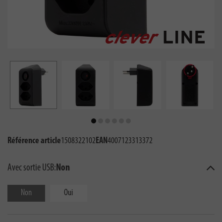
Référence article
1508322102
EAN
4007123313372
Avec sortie USB:
Non
Non
Oui