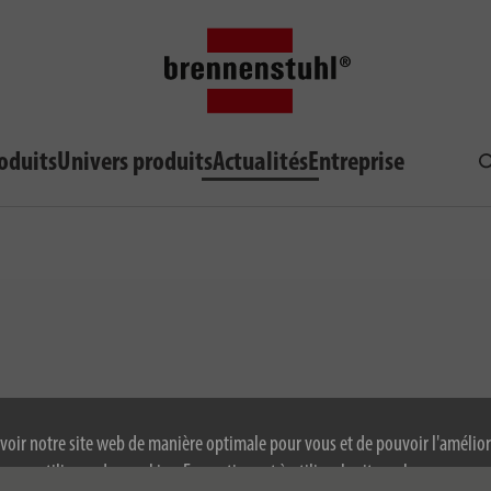
oduits
Univers produits
Actualités
Entreprise
R
voir notre site web de manière optimale pour vous et de pouvoir l'amélior
ous utilisons des cookies. En continuant à utiliser le site web, vous accep