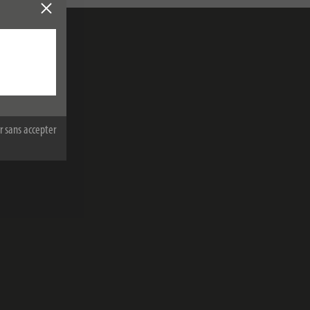
re politique
r sans accepter