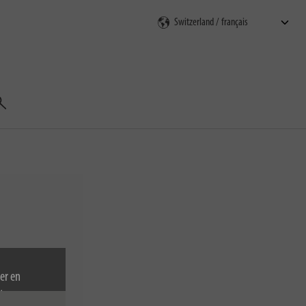
echercher
er en
tez