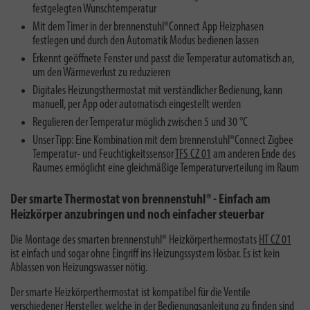
festgelegten Wunschtemperatur
Mit dem Timer in der brennenstuhl®Connect App Heizphasen
festlegen und durch den Automatik Modus bedienen lassen
Erkennt geöffnete Fenster und passt die Temperatur automatisch an,
um den Wärmeverlust zu reduzieren
Digitales Heizungsthermostat mit verständlicher Bedienung, kann
manuell, per App oder automatisch eingestellt werden
Regulieren der Temperatur möglich zwischen 5 und 30 °C
Unser Tipp: Eine Kombination mit dem brennenstuhl®Connect Zigbee
Temperatur- und Feuchtigkeitssensor
TFS CZ 01
am anderen Ende des
Raumes ermöglicht eine gleichmäßige Temperaturverteilung im Raum
Der smarte Thermostat von brennenstuhl® - Einfach am
Heizkörper anzubringen und noch einfacher steuerbar
Die Montage des smarten brennenstuhl® Heizkörperthermostats
HT CZ 01
ist einfach und sogar ohne Eingriff ins Heizungssystem lösbar. Es ist kein
Ablassen von Heizungswasser nötig.
Der smarte Heizkörperthermostat ist kompatibel für die Ventile
verschiedener Hersteller, welche in der Bedienungsanleitung zu finden sind