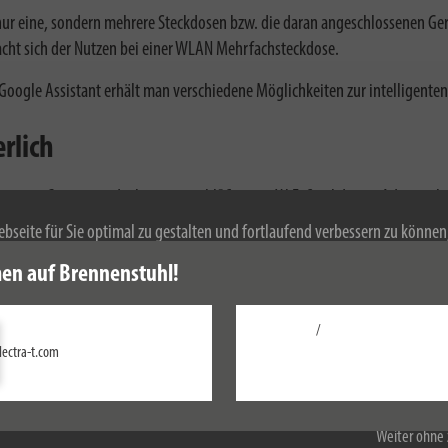
t nur eine, sondern mehrere Steckdosen bzw. die daran angeschlossenen Ge
acht sich der Nutzen bei einer WLAN Mehrfachsteckdose.
Google Assistant erhält man verschiedene Möglichkeiten zur intelligenten
rlich
u steuern. Genau wie die brennenstuhl®Connect WiFi Steckdosen-Adapter, b
 über den WLAN Router des Haushalts. Achten Sie für eine problemlose Ins
bseite für Sie optimal zu gestalten und fortlaufend verbessern zu könne
n alle Möglichkeiten der smarten Steckerleisten.
 Durch die weitere Nutzung der Webseite stimmen Sie der Verwendung von 
en auf Brennenstuhl!
mationen zu Cookies erhalten Sie in unserer
Datenschutzerklärung
.
/
smarte Steckdosen
unterschiedlich geschalten werden - per automatischer
Einstellungen
lectra-t.com
Alle akzeptieren
Weiter ohne 