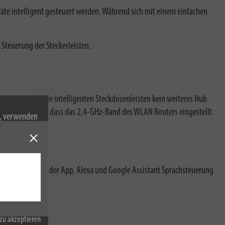
räte intelligent gesteuert werden. Während sich mit einem einfachen
 Steuerung der Steckerleisten.
enötigen auch die intelligenten Steckdosenleisten kein weiteres Hub
tallation darauf, dass das 2,4-GHz-Band des WLAN Routers eingestellt
n, verwenden
Cookies zu.
Zeitschaltuhr in der App, Alexa und Google Assistant Sprachsteuerung
zu akzeptieren