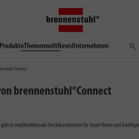
Produkte
Themenwelt
News
Unternehmen
Such
nnenstuhl®Connect
 von brennenstuhl®Connect
 gibt es multifunktionale Steckdosenleisten für Smart Home und intelli