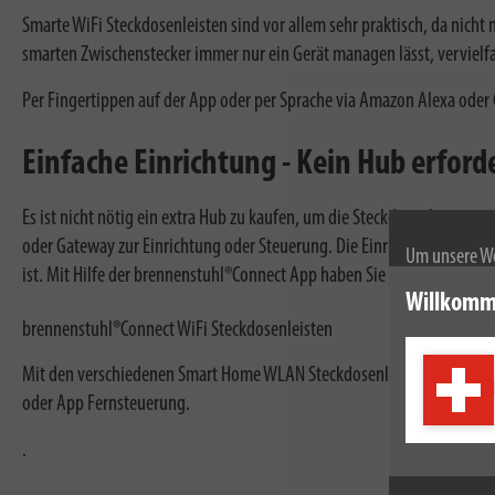
Smarte WiFi Steckdosenleisten sind vor allem sehr praktisch, da nich
smarten Zwischenstecker immer nur ein Gerät managen lässt, vervielf
Per Fingertippen auf der App oder per Sprache via Amazon Alexa oder 
Einfache Einrichtung - Kein Hub erforde
Es ist nicht nötig ein extra Hub zu kaufen, um die Steckdosenleiste z
oder Gateway zur Einrichtung oder Steuerung. Die Einrichtung erfolgt
Um unsere We
ist. Mit Hilfe der brennenstuhl®Connect App haben Sie im Handumdrehe
wir Cookies.
Willkomm
Weitere Infor
brennenstuhl®Connect WiFi Steckdosenleisten
Mit den verschiedenen Smart Home WLAN Steckdosenleisten können 
oder App Fernsteuerung.
.