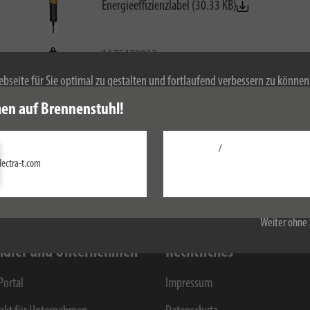
Energieeffizienzlabel (30.33 KB)
1175470012
LED Werkstattleuchte WL 552 570lm, 5m H05RN-
bseite für Sie optimal zu gestalten und fortlaufend verbessern zu könne
Energieeffizienzlabel (40.84 KB)
 Durch die weitere Nutzung der Webseite stimmen Sie der Verwendung von 
en auf Brennenstuhl!
mationen zu Cookies erhalten Sie in unserer
Datenschutzerklärung
.
/
Einstellungen
lectra-t.com
Alle akzeptieren
Weiter ohne 
dler und Unternehmen
Rechtliches
Portal
Impressum