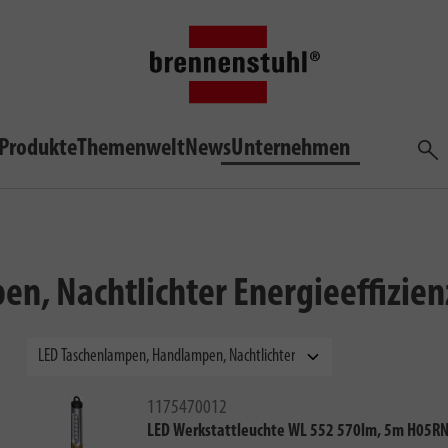
Produkte
Themenwelt
News
Unternehmen
Such
n, Nachtlichter
Energieeffizien
1175470012
LED Werkstattleuchte WL 552 570lm, 5m H05RN-