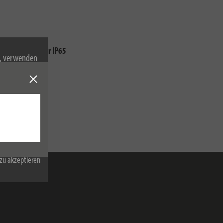
F2, Eurostecker IP65
n, verwenden
Cookies zu.
zu akzeptieren