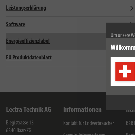
Leistungserklärung
Software
Um unsere We
Energieeffizienzlabel
wir Cookies.
Willkomm
Weitere Infor
EU Produktdatenblatt
Lectra Technik AG
Informationen
Hän
Blegistrasse 13
Kontakt für Endverbraucher
B2B 
6340
Baar/ZG