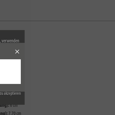
n, verwenden
Cookies zu.
zu akzeptieren
ung):
6 cm
ng):
7,70 cm