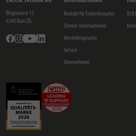
Lectra Technik AG
Informationen
Hän
Blegistrasse 13
Kontakt für Endverbraucher
B2B 
6340
Baar/ZG
Chemie-Informationen
Kont
Facebook
Instagram
Youtube
Linkedin
Herstellergarantie
Service
Unternehmen