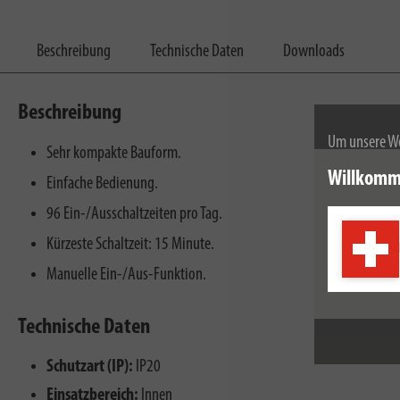
Beschreibung
Technische Daten
Downloads
Beschreibung
Um unsere We
Sehr kompakte Bauform.
wir Cookies.
Willkomm
Einfache Bedienung.
Weitere Infor
96 Ein-/Ausschaltzeiten pro Tag.
Kürzeste Schaltzeit: 15 Minute.
Manuelle Ein-/Aus-Funktion.
Technische Daten
Schutzart (IP):
IP20
Einsatzbereich:
Innen