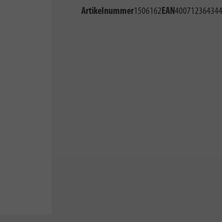
Artikelnummer
1506162
EAN
40071236434