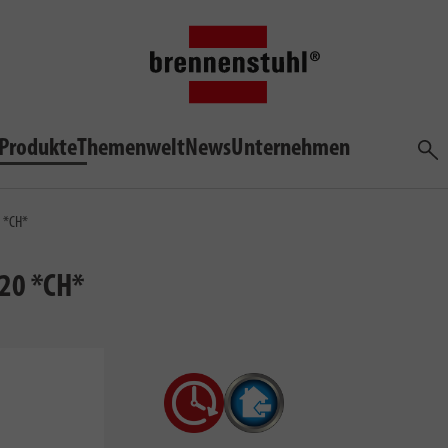
Produkte
Themenwelt
News
Unternehmen
Such
0 *CH*
 20 *CH*