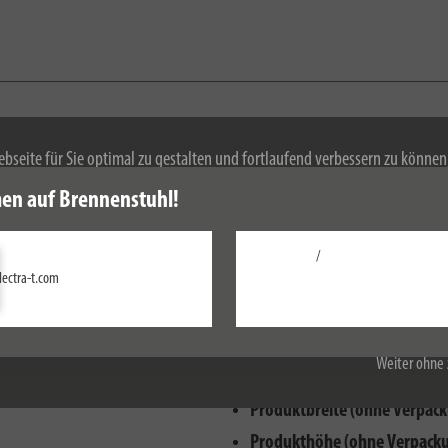
bseite für Sie optimal zu gestalten und fortlaufend verbessern zu könne
 Durch die weitere Nutzung der Webseite stimmen Sie der Verwendung von 
en auf Brennenstuhl!
mationen zu Cookies erhalten Sie in unserer
Datenschutzerklärung
.
/
Einstellungen
lectra-t.com
Alle akzeptieren
Weiter ohne 
Produktbreite (ohne Verpack
Produkthöhe (ohne Verpacku