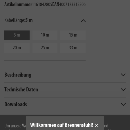
Artikelnummer
1161842805
EAN
4007123312306
Kabellänge:
5 m
5 m
10 m
15 m
20 m
25 m
33 m
Beschreibung
Technische Daten
Downloads
Technische Änderungen und Farbänderungen vorbehalten
Willkommen auf Brennenstuhl!
Um unsere Webseite für Sie optimal zu gestalten und fortlaufend