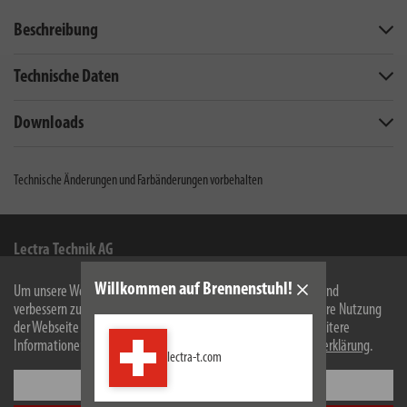
Beschreibung
Technische Daten
Downloads
Technische Änderungen und Farbänderungen vorbehalten
Lectra Technik AG
Blegistrasse 13
Willkommen auf Brennenstuhl!
Um unsere Webseite für Sie optimal zu gestalten und fortlaufend
6340
Baar/ZG
verbessern zu können, verwenden wir Cookies. Durch die weitere Nutzung
der Webseite stimmen Sie der Verwendung von Cookies zu. Weitere
Facebook
Instagram
Youtube
Linkedin
Informationen zu Cookies erhalten Sie in unserer
Datenschutzerklärung
.
lectra-t.com
Einstellungen
Informationen