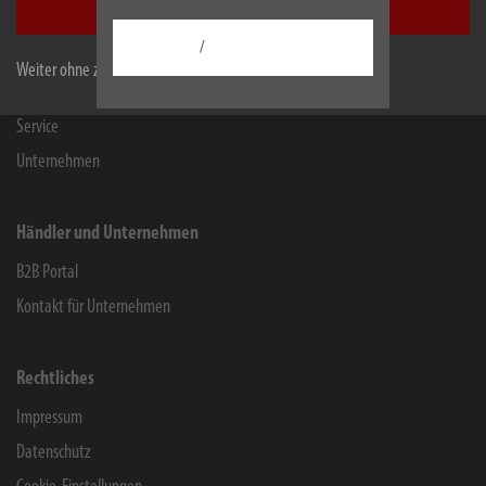
Alle akzeptieren
Kontakt für Endverbraucher
/
Chemie-Informationen
Weiter ohne zu akzeptieren
Herstellergarantie
Service
Unternehmen
Händler und Unternehmen
B2B Portal
Kontakt für Unternehmen
Rechtliches
Impressum
Datenschutz