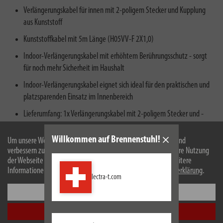
Verlängerungskabel für innen mit 2-poligem Stecker und Kupplung
aus Kunststoff
Kunststoffkabel mit 5m Länge (H05VV-F 2X1,0)
Indoor-Verlängerungskabel mit erhöhtem Berührungsschutz - sorgt
für noch mehr Sicherheit im Haushalt
Indoor-Verlängerungskabel eignet sich ideal für den praktischen und
platzsparenden Einsatz im Innenbereich
Lieferumfang: 1x Verlängerungskabel mit 2-poligem Stecker und -
Kupplung in der Farbe schwarz- In bester Qualität von brennenstuhl®
Willkommen auf Brennenstuhl!
Um unsere Webseite für Sie optimal zu gestalten und fortlaufend
verbessern zu können, verwenden wir Cookies. Durch die weitere Nutzung
der Webseite stimmen Sie der Verwendung von Cookies zu. Weitere
Informationen zu Cookies erhalten Sie in unserer
Datenschutzerklärung
.
lectra-t.com
Einstellungen
Beschreibung
Alle akzeptieren