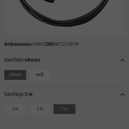
Artikelnummer
1160412
EAN
4007123145799
Kabelfarbe:
schwarz
schwarz
weiß
Kabellänge:
5 m
2 m
3 m
5 m