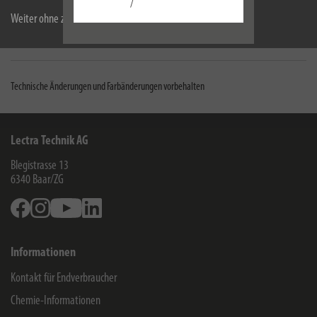
/
Technische Daten
Weiter ohne zu akzeptieren
Downloads
Technische Änderungen und Farbänderungen vorbehalten
Lectra Technik AG
Blegistrasse 13
6340
Baar/ZG
Facebook
Instagram
Youtube
Linkedin
Informationen
Kontakt für Endverbraucher
Chemie-Informationen