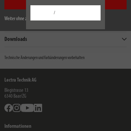
Alle akzeptieren
Technische Daten
/
Weiter ohne zu akzeptieren
Lieferumfang
Downloads
Technische Änderungen und Farbänderungen vorbehalten
Lectra Technik AG
Blegistrasse 13
6340
Baar/ZG
Facebook
Instagram
Youtube
Linkedin
Informationen