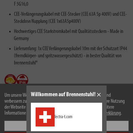
F 5G16,0
CEE-Verlängerungskabel mit CEE-Stecker (CEE 63A 5p 400V) und CEE-
Steckdose/Kupplung (CEE 1x63A5p400V)
Hochwertiges CEE Starkstromkabel mit Qualitätssteckern - Made in
Germany
Lieferumfang: 1x CEE Verlängerungskabel 10m mit der Schutzart IP44
(fremdkörper- und spritzwassergeschützt) - in bester Qualität von
brennenstuhl®
Willkommen auf Brennenstuhl!
Um unsere Webseite für Sie optimal zu gestalten und fortlaufend
verbessern zu können, verwenden wir Cookies. Durch die weitere Nutzung
der Webseite stimmen Sie der Verwendung von Cookies zu. Weitere
Informationen zu Cookies erhalten Sie in unserer
Datenschutzerklärung
.
lectra-t.com
Einstellungen
Beschreibung