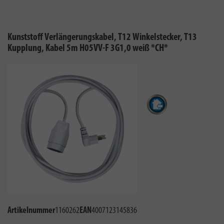
Kunststoff Verlängerungskabel, T12 Winkelstecker, T13
Kupplung, Kabel 5m H05VV-F 3G1,0 weiß *CH*
Artikelnummer
1160262
EAN
4007123145836