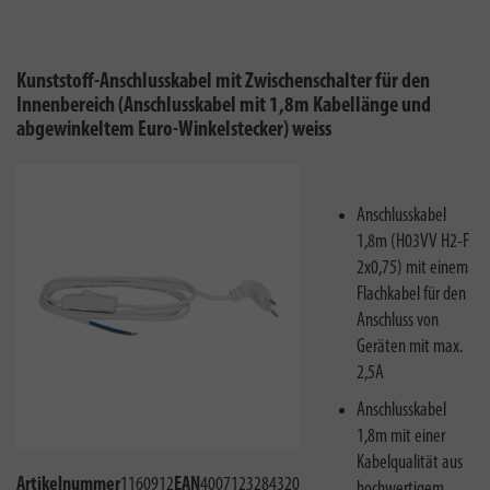
Kunststoff-Anschlusskabel mit Zwischenschalter für den
Innenbereich (Anschlusskabel mit 1,8m Kabellänge und
abgewinkeltem Euro-Winkelstecker) weiss
Anschlusskabel
1,8m (H03VV H2-F
2x0,75) mit einem
Flachkabel für den
Anschluss von
Geräten mit max.
2,5A
Anschlusskabel
1,8m mit einer
Kabelqualität aus
Artikelnummer
1160912
EAN
4007123284320
hochwertigem