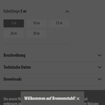
Kabellänge:
5 m
5 m
10 m
15 m
20 m
30 m
Beschreibung
Technische Daten
Downloads
Technische Änderungen und Farbänderungen vorbehalten
Willkommen auf Brennenstuhl!
Um unsere Webseite für Sie optimal zu gestalten und fortlaufend
verbessern zu können, verwenden wir Cookies. Durch die weitere Nutzung