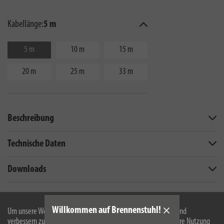
Kabellänge:
5 m
5 m
10 m
15 m
20 m
25 m
33 m
Beschreibung
Technische Daten
Downloads
Technische Änderungen und Farbänderungen vorbehalten
Willkommen auf Brennenstuhl!
Um unsere Webseite für Sie optimal zu gestalten und fortlaufend
verbessern zu können, verwenden wir Cookies. Durch die weitere Nutzung