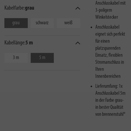
Anschlusskabel mit
Kabelfarbe:
grau
3-poligem
Winkelstecker
grau
schwarz
weiß
Anschlusskabel
eignet sich perfekt
für einen
Kabellänge:
5 m
platzsparenden
Einsatz, flexiblen
3 m
5 m
Stromanschluss in
Ihren
Innenbereichen
Lieferumfang: 1x
Anschlusskabel 5m
in der Farbe grau-
in bester Qualität
von brennenstuhl®