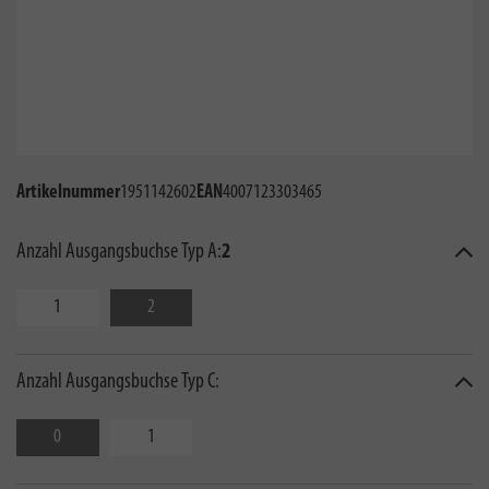
Artikelnummer
1951142602
EAN
4007123303465
Anzahl Ausgangsbuchse Typ A:
2
1
2
Anzahl Ausgangsbuchse Typ C:
0
1