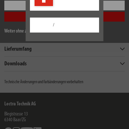
Einstellungen
Alle akzeptieren
Beschreibung
/
Weiter ohne zu akzeptieren
Technische Daten
Lieferumfang
Downloads
Technische Änderungen und Farbänderungen vorbehalten
Lectra Technik AG
Blegistrasse 13
6340
Baar/ZG