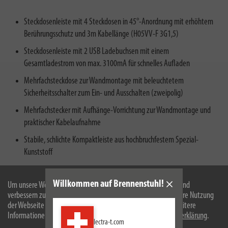
Steckdosenleiste mit 4 Steckdosen in 45°-Anordnung mit erhöhtem
Berührungsschutz und 3m Kabellänge (H05VV-F 3G1,5)
Steckdosenleiste mit 2 USB Ladebuchsen mit einem
Gesamtladestrom von max. 3100mA für schnelles Aufladen
Mehrfachsteckdose zur Wandmontage mit beleuchtetem
Sicherheitsschalter zum Ein- und Ausschalten (zweipolig)
Mehrfachstecker mit Aufhänge-Vorrichtung zur Wandmontage und
praktischer Kabelaufnahme
Stabile, schlichte Kompaktleiste aus hochbruchfestem Spezial-
Kunststoff
Willkommen auf Brennenstuhl!
Um unsere Webseite für Sie optimal zu gestalten und fortlaufend
verbessern zu können, verwenden wir Cookies. Durch die weitere Nutzung
der Webseite stimmen Sie der Verwendung von Cookies zu. Weitere
Informationen zu Cookies erhalten Sie in unserer
Datenschutzerklärung
.
lectra-t.com